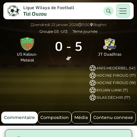
Ligue Wilaya de Football
Tizi Ouzou
vendredi 23 janvier 2026
11:00
Boghni
Groupe 03 -U13
7ème journée
0
-
5
US Kalous-
JT Ouadhias
Melaial
ANIS MEDERBEL (14')
HOCINE FIROUD (17')
HOCINE FIROUD (19')
KYLIAN LIANI (7')
SILAS DECHIR (17')
Commentaire
Composition
Média
Contenu connexe