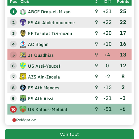
Pos
Club
J
Diff
Points
9
+31
25
ABCF Draa-el-Mizan
1
9
+22
22
ES Ait Abdelmoumene
2
9
+20
17
EF Tasutat Tizi-ouzou
3
9
+10
16
AC Boghni
4
9
+4
13
JT Ouadhias
5
9
0
12
US Assi-Youcef
6
9
-2
8
AZS Ain-Zaouia
7
9
-13
2
ES Ath Mendes
8
9
-21
-3
ES Ath Aissi
9
9
-51
-6
US Kalous-Melaial
10
Relégation
Voir tout