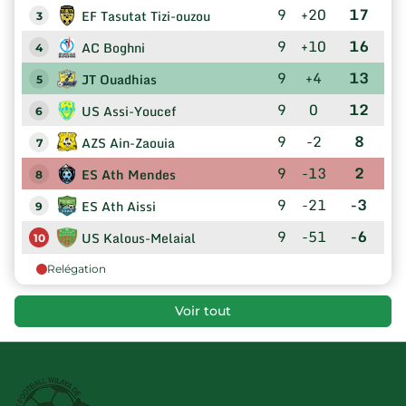
9
+20
17
EF Tasutat Tizi-ouzou
3
9
+10
16
AC Boghni
4
9
+4
13
JT Ouadhias
5
9
0
12
US Assi-Youcef
6
9
-2
8
AZS Ain-Zaouia
7
9
-13
2
ES Ath Mendes
8
9
-21
-3
ES Ath Aissi
9
9
-51
-6
US Kalous-Melaial
10
Relégation
Voir tout