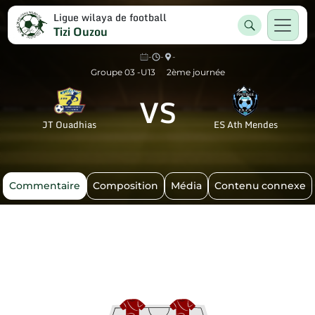
Ligue wilaya de football
Tizi Ouzou
-
-
-
Groupe 03 -U13
2ème journée
VS
JT Ouadhias
ES Ath Mendes
Commentaire
Composition
Média
Contenu connexe