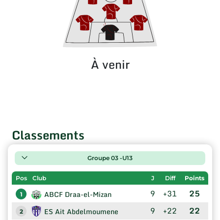
À venir
Classements
Groupe 03 -U13
Pos
Club
J
Diff
Points
9
+31
25
ABCF Draa-el-Mizan
1
9
+22
22
ES Ait Abdelmoumene
2