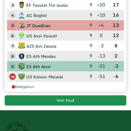
9
+20
17
EF Tasutat Tizi-ouzou
3
9
+10
16
AC Boghni
4
9
+4
13
JT Ouadhias
5
9
0
12
US Assi-Youcef
6
9
-2
8
AZS Ain-Zaouia
7
9
-13
2
ES Ath Mendes
8
9
-21
-3
ES Ath Aissi
9
9
-51
-6
US Kalous-Melaial
10
Relégation
Voir tout