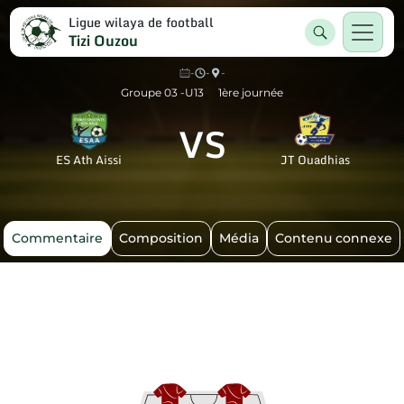
Ligue wilaya de football
Tizi Ouzou
-
-
-
Groupe 03 -U13
1ère journée
VS
ES Ath Aissi
JT Ouadhias
Commentaire
Composition
Média
Contenu connexe