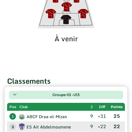
À venir
Classements
Groupe 03 -U13
Pos
Club
J
Diff
Points
9
+31
25
ABCF Draa-el-Mizan
1
9
+22
22
ES Ait Abdelmoumene
2