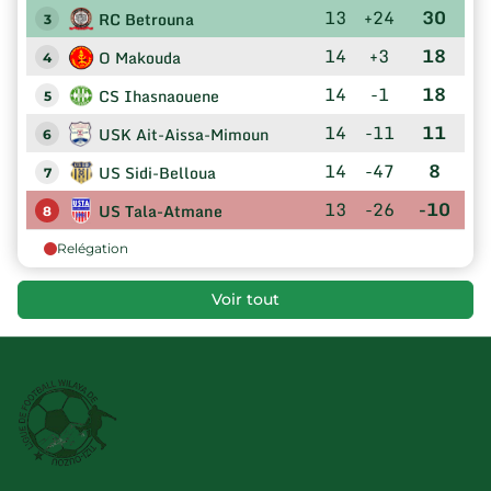
13
+24
30
RC Betrouna
3
14
+3
18
O Makouda
4
14
-1
18
CS Ihasnaouene
5
14
-11
11
USK Ait-Aissa-Mimoun
6
14
-47
8
US Sidi-Belloua
7
13
-26
-10
US Tala-Atmane
8
Relégation
Voir tout