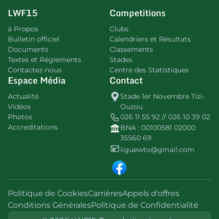
LWF15
Competitions
à Propos
Clubs
Bulletin officiel
Calendriers et Résultats
Documents
Classements
Textes et Réglements
Stades
Contactez-nous
Centre des Statistiques
Espace Média
Contact
Actualité
Stade 1er Novembre Tizi-
Vidéos
Ouzou
Photos
026 11 55 92 // 026 10 39 02
Accreditations
BNA : 00100581 02000
35560 69
liguewto@gmail.com
Politique de Cookies
Carrières
Appels d'offres
Conditions Générales
Politique de Confidentialité