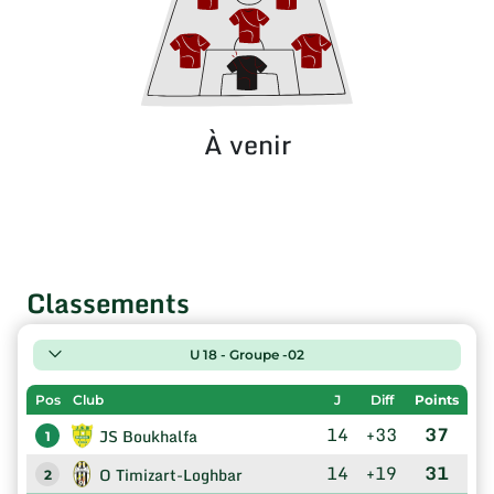
À venir
Classements
U 18 - Groupe -02
Pos
Club
J
Diff
Points
14
+33
37
JS Boukhalfa
1
14
+19
31
O Timizart-Loghbar
2