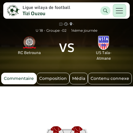
Ligue wilaya de football
Tizi Ouzou
-
-
-
U 18 - Groupe -02
14ème journée
VS
RC Betrouna
US Tala-
Atmane
Commentaire
Composition
Média
Contenu connexe