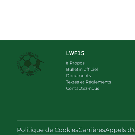
LWF15
à Propos
Bulletin officiel
Documents
Textes et Réglements
Contactez-nous
Politique de Cookies
Carrières
Appels d'