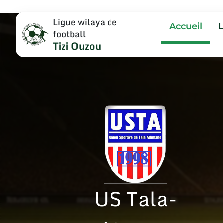
Ligue wilaya de
Accueil
football
Tizi Ouzou
US Tala-