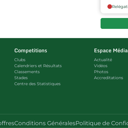
Relégat
Competitions
Espace Média
Clubs
Actualité
Calendriers et Résultats
Vidéos
Classements
Photos
Stades
Accreditations
Centre des Statistiques
offres
Conditions Générales
Politique de Confi