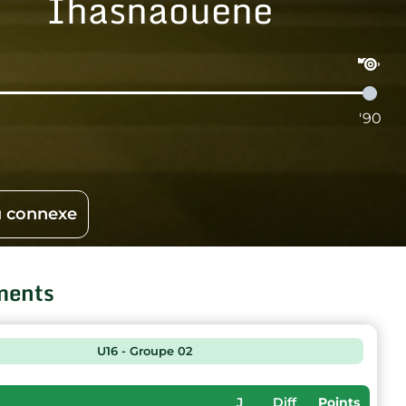
Ihasnaouene
'90
 connexe
ments
U16 - Groupe 02
J
Diff
Points