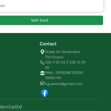
ion
Voir tout
Contact
Stade 1er Novembre
Tizi-Ouzou
026 11 55 92 // 026 10 39
02
BNA : 00100581 02000
35560 69
liguewto@gmail.com
dentialité