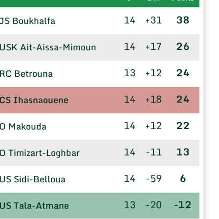
14
+31
38
JS Boukhalfa
14
+17
26
USK Ait-Aissa-Mimoun
13
+12
24
RC Betrouna
14
+18
24
CS Ihasnaouene
14
+12
22
O Makouda
14
-11
13
O Timizart-Loghbar
14
-59
6
US Sidi-Belloua
13
-20
-12
US Tala-Atmane