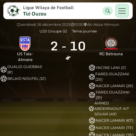
Ligue Wilaya de Football
Tizi Ouzou
vendredi 26 décembre 2025
10:00
Ait-Aissa-Mimoun
U20 Groupe 02
7ème journée
2
-
10
US Tala-
RC Betrouna
Atmane
OUALID GUERBAS
YACINE LANI (2')
(8')
FARES OUAZZANI
BELAID NOUFEL (12')
(25')
NACER LAMARI (26')
FARES OUAZZANI
(31')
AHMED
ABDERRAOUF AIT
SOUAR (49')
NACER LAMARI (67')
NACER LAMARI (73')
NACER LAMARI (78')