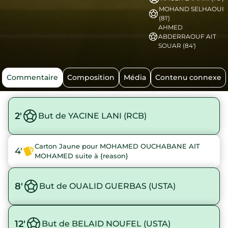
MOHAND SELHAOUI
(81')
AHMED
ABDERRAOUF AIT
SOUAR (84')
Commentaire
Composition
Média
Contenu connexe
2'
But de YACINE LANI (RCB)
Carton Jaune pour MOHAMED OUCHABANE AIT
4'
MOHAMED suite à {reason}
8'
But de OUALID GUERBAS (USTA)
12'
But de BELAID NOUFEL (USTA)