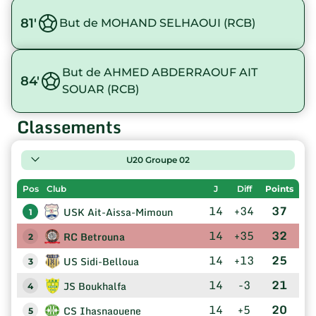
81'
But de MOHAND SELHAOUI (RCB)
But de AHMED ABDERRAOUF AIT
84'
SOUAR (RCB)
Classements
U20 Groupe 02
Pos
Club
J
Diff
Points
14
+34
37
USK Ait-Aissa-Mimoun
1
14
+35
32
RC Betrouna
2
14
+13
25
US Sidi-Belloua
3
14
-3
21
JS Boukhalfa
4
14
+5
20
CS Ihasnaouene
5