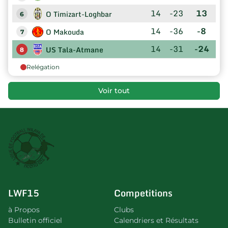
14
-23
13
O Timizart-Loghbar
6
14
-36
-8
O Makouda
7
14
-31
-24
US Tala-Atmane
8
Relégation
Voir tout
LWF15
Competitions
à Propos
Clubs
Bulletin officiel
Calendriers et Résultats