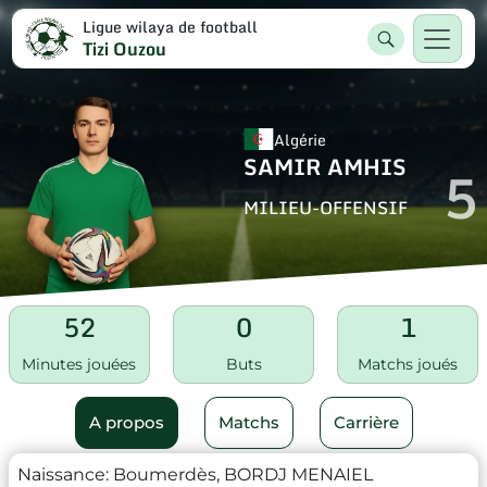
Ligue wilaya de football
Tizi Ouzou
Algérie
SAMIR AMHIS
5
MILIEU-OFFENSIF
52
0
1
Minutes jouées
Buts
Matchs joués
A propos
Matchs
Carrière
Naissance:
Boumerdès, BORDJ MENAIEL