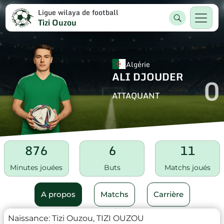
Ligue wilaya de football
Tizi Ouzou
Algérie
ALI DJOUDER
0
ATTAQUANT
876
6
11
Minutes jouées
Buts
Matchs joués
A propos
Matchs
Carrière
Naissance:
Tizi Ouzou, TIZI OUZOU