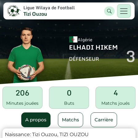
Ligue Wilaya de Football
Tizi Ouzou
Algérie
ELHADI HIKEM
3
DÉFENSEUR
206
0
4
Minutes jouées
Buts
Matchs joués
A propos
Matchs
Carrière
Naissance:
Tizi Ouzou, TIZI OUZOU