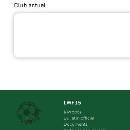
Club actuel
LWF15
à Propos
Bulletin officiel
Documents