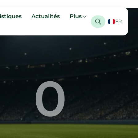
istiques
Actualités
Plus
FR
0