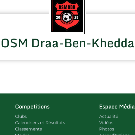
OSM Draa-Ben-Khedda
Competitions
Espace Média
Clubs
Actualité
Calendriers et Résultats
Vidéos
Classements
Photos