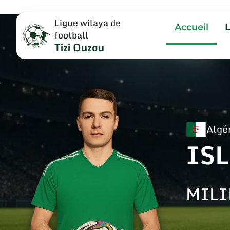
Ligue wilaya de
Accueil
football
Tizi Ouzou
Algé
IS
MILI