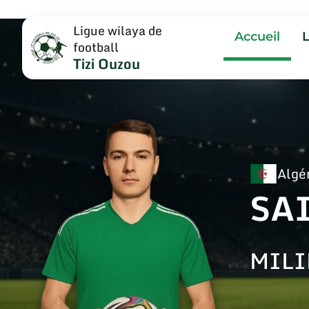
Ligue wilaya de
Accueil
football
Tizi Ouzou
Algé
SA
MILI