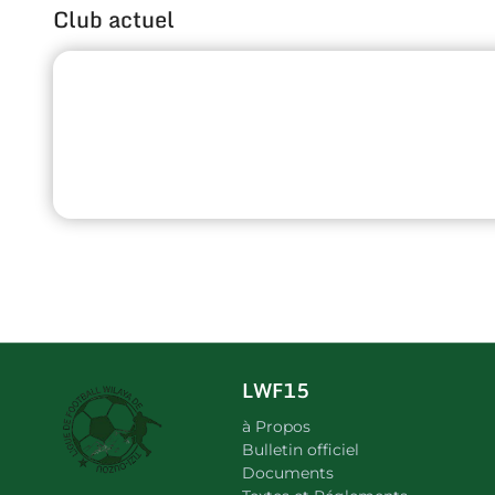
Club actuel
LWF15
à Propos
Bulletin officiel
Documents