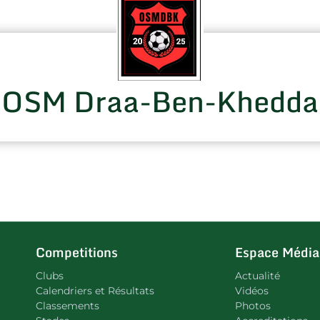
OSM Draa-Ben-Khedda
Competitions
Espace Média
Clubs
Actualité
Calendriers et Résultats
Vidéos
Classements
Photos