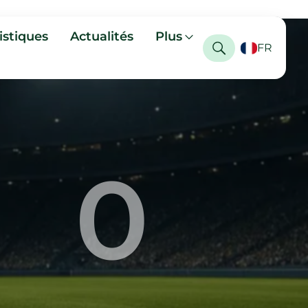
istiques
Actualités
Plus
FR
0