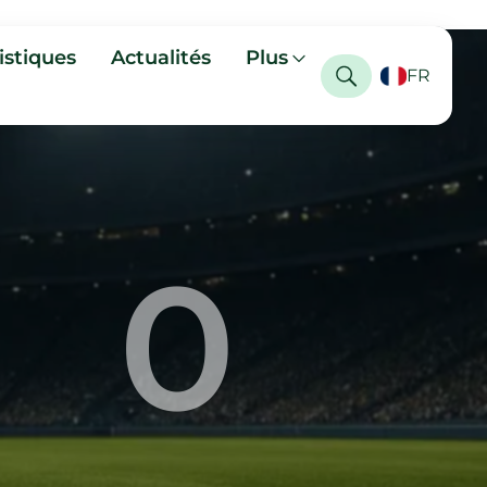
istiques
Actualités
Plus
FR
0