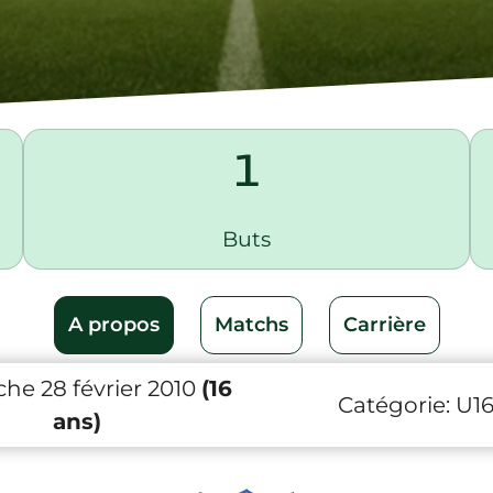
1
Buts
A propos
Matchs
Carrière
he 28 février 2010
(16
Catégorie:
U1
ans)