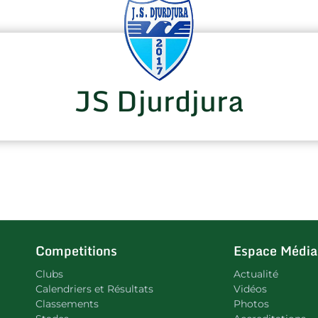
JS Djurdjura
Competitions
Espace Média
Clubs
Actualité
Calendriers et Résultats
Vidéos
Classements
Photos