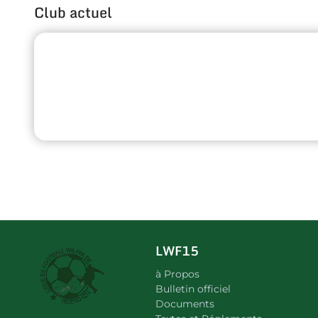
Club actuel
LWF15
à Propos
Bulletin officiel
Documents