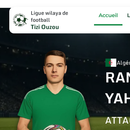
Ligue wilaya de
Accueil
football
Tizi Ouzou
Algé
RA
YA
ATT