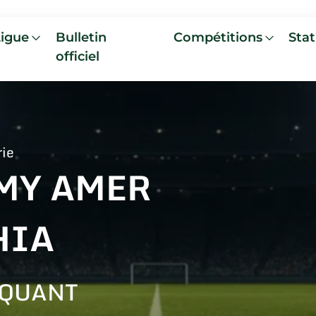
Ligue
Bulletin
Compétitions
Stat
officiel
rie
MY AMER
HIA
AQUANT