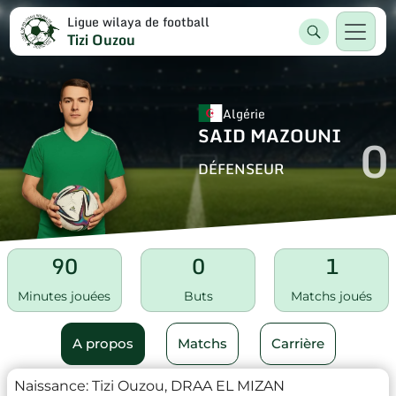
Ligue wilaya de football
Tizi Ouzou
Algérie
SAID MAZOUNI
0
DÉFENSEUR
90
0
1
Minutes jouées
Buts
Matchs joués
A propos
Matchs
Carrière
Naissance:
Tizi Ouzou, DRAA EL MIZAN