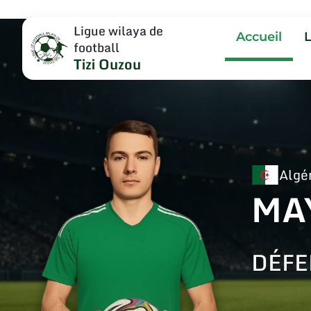
Ligue wilaya de
Accueil
football
Tizi Ouzou
Algé
MA
DÉFE