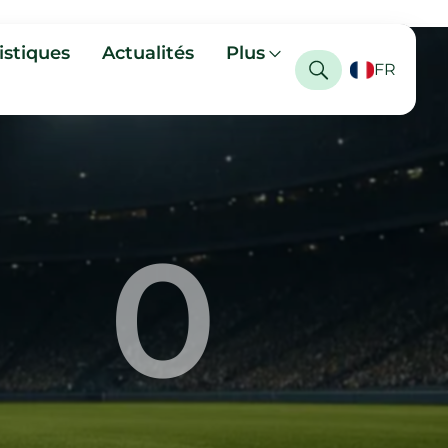
istiques
Actualités
Plus
FR
0