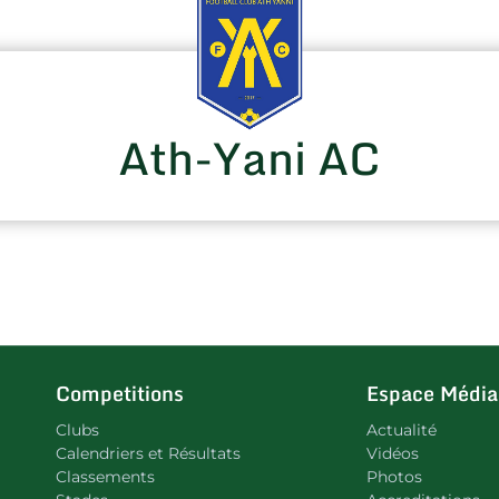
Ath-Yani AC
Competitions
Espace Média
Clubs
Actualité
Calendriers et Résultats
Vidéos
Classements
Photos