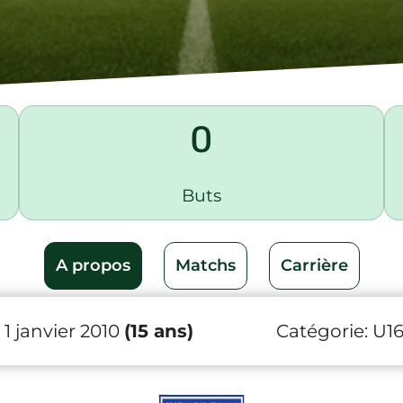
0
Buts
A propos
Matchs
Carrière
1 janvier 2010
(15 ans)
Catégorie:
U1