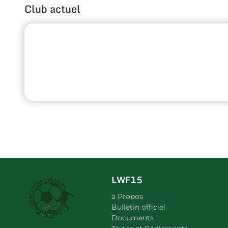
Club actuel
LWF15
à Propos
Bulletin officiel
Documents