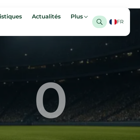
istiques
Actualités
Plus
FR
0