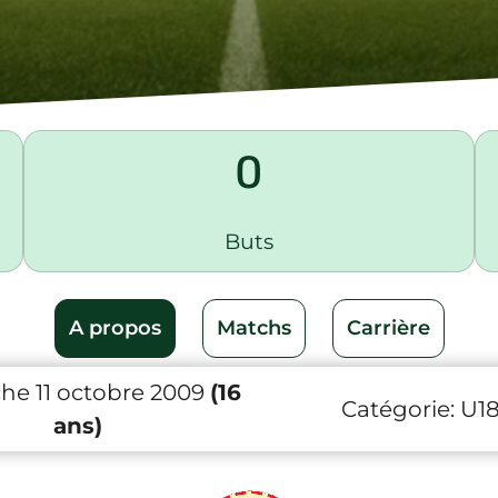
0
Buts
A propos
Matchs
Carrière
e 11 octobre 2009
(16
Catégorie:
U1
ans)