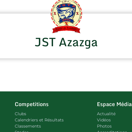
JST Azazga
Competitions
Espace Média
Clubs
Actualité
Calendriers et Résultats
Vidéos
Classements
Photos