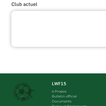
Club actuel
LWF15
à Propos
Bulletin officiel
Documents