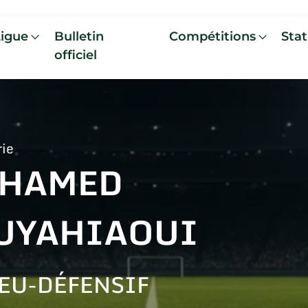
Ligue
Bulletin
Compétitions
Stat
officiel
rie
HAMED
UYAHIAOUI
EU-DÉFENSIF