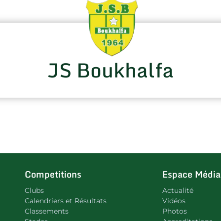
JS Boukhalfa
Competitions
Espace Média
Clubs
Actualité
Calendriers et Résultats
Vidéos
Classements
Photos