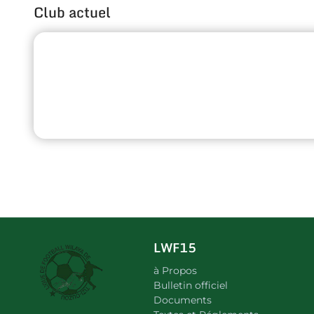
Club actuel
LWF15
à Propos
Bulletin officiel
Documents