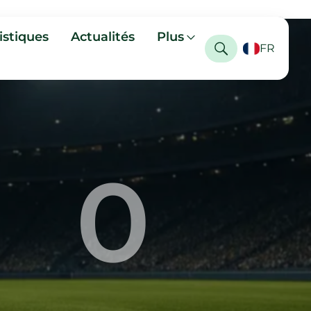
istiques
Actualités
Plus
FR
0