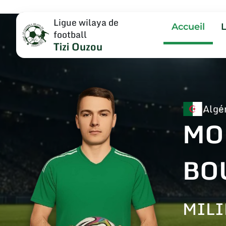
Ligue wilaya de
Accueil
football
Tizi Ouzou
Algé
MO
BO
MILI