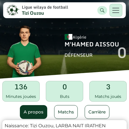
Ligue wilaya de football
Tizi Ouzou
Algérie
M'HAMED AISSOU
0
DÉFENSEUR
136
0
3
Minutes jouées
Buts
Matchs joués
A propos
Matchs
Carrière
Naissance:
Tizi Ouzou, LARBA NAIT IRATHEN