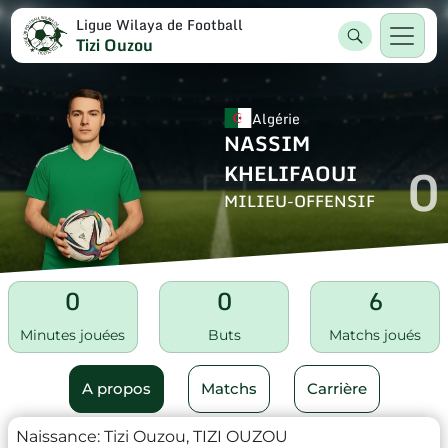
Ligue Wilaya de Football
Tizi Ouzou
Algérie
NASSIM
0
KHELIFAOUI
MILIEU-OFFENSIF
0
0
6
Minutes jouées
Buts
Matchs joués
A propos
Matchs
Carrière
Naissance:
Tizi Ouzou, TIZI OUZOU