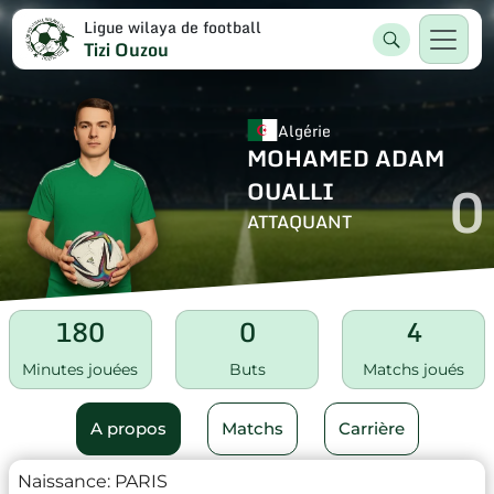
Ligue wilaya de football
Tizi Ouzou
Algérie
MOHAMED ADAM
0
OUALLI
ATTAQUANT
180
0
4
Minutes jouées
Buts
Matchs joués
A propos
Matchs
Carrière
Naissance:
PARIS