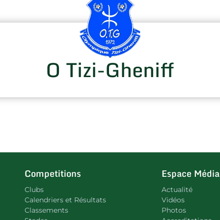
O Tizi-Gheniff
Competitions
Espace Média
Clubs
Actualité
Calendriers et Résultats
Vidéos
Classements
Photos