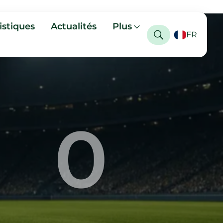
istiques
Actualités
Plus
FR
0