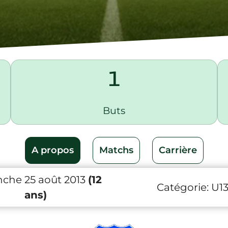
1
Buts
A propos
Matchs
Carrière
che 25 août 2013
(12
Catégorie:
U1
ans)