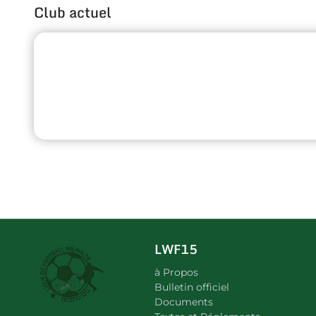
Club actuel
LWF15
à Propos
Bulletin officiel
Documents