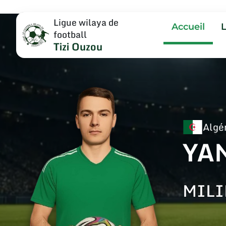
Ligue wilaya de
Accueil
football
Tizi Ouzou
Algé
YA
MILI