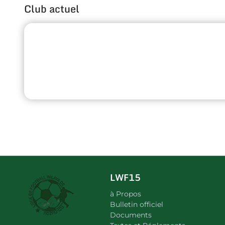
Club actuel
LWF15
à Propos
Bulletin officiel
Documents