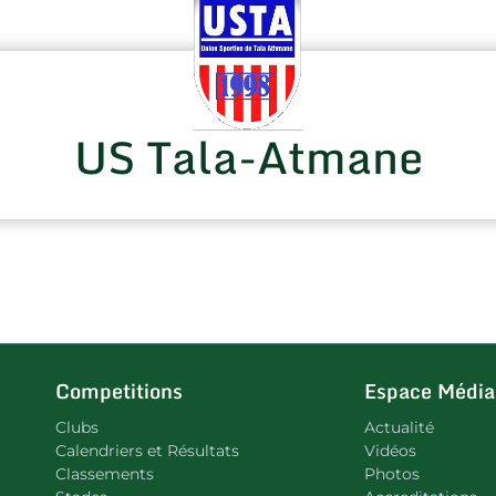
US Tala-Atmane
Competitions
Espace Média
Clubs
Actualité
Calendriers et Résultats
Vidéos
Classements
Photos