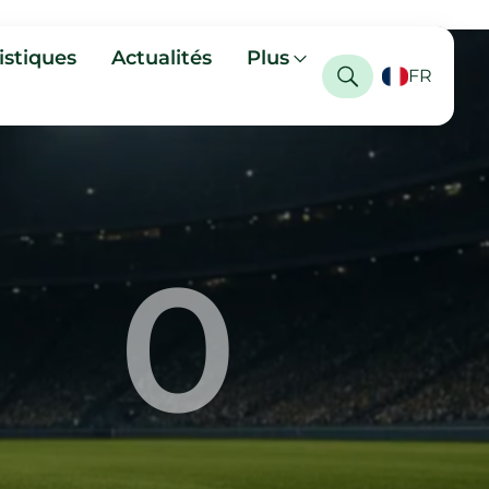
istiques
Actualités
Plus
FR
0