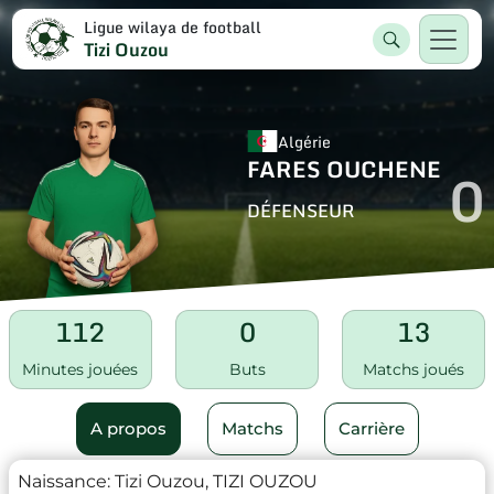
Ligue wilaya de football
Tizi Ouzou
Algérie
FARES OUCHENE
0
DÉFENSEUR
112
0
13
Minutes jouées
Buts
Matchs joués
A propos
Matchs
Carrière
Naissance:
Tizi Ouzou, TIZI OUZOU