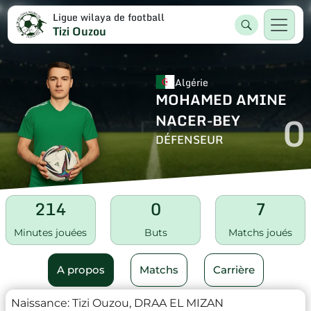
Ligue wilaya de football
Tizi Ouzou
Algérie
MOHAMED AMINE
0
NACER-BEY
DÉFENSEUR
214
0
7
Minutes jouées
Buts
Matchs joués
A propos
Matchs
Carrière
Naissance:
Tizi Ouzou, DRAA EL MIZAN