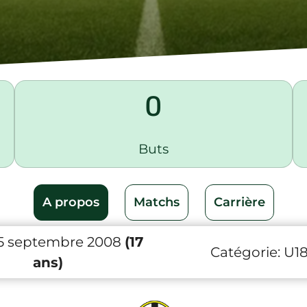
0
Buts
A propos
Matchs
Carrière
15 septembre 2008
(17
Catégorie:
U1
ans)