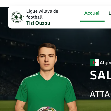
Ligue wilaya de
Accueil
football
Tizi Ouzou
Algé
SA
ATT