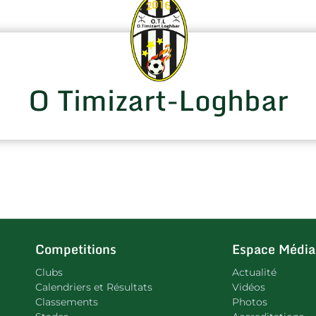
O Timizart-Loghbar
Competitions
Espace Média
Clubs
Actualité
Calendriers et Résultats
Vidéos
Classements
Photos