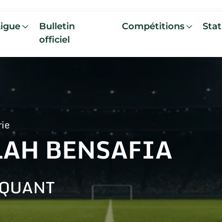
Ligue
Bulletin
Compétitions
Stat
officiel
rie
LAH BENSAFIA
AQUANT