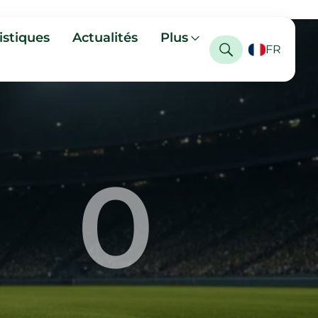
istiques
Actualités
Plus
FR
0