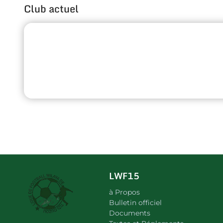
Club actuel
LWF15
à Propos
Bulletin officiel
Documents