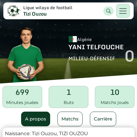
Ligue wilaya de football
Tizi Ouzou
Algérie
YANI TELFOUCHE
0
MILIEU-DÉFENSIF
699
1
10
Minutes jouées
Buts
Matchs joués
A propos
Matchs
Carrière
Naissance:
Tizi Ouzou, TIZI OUZOU