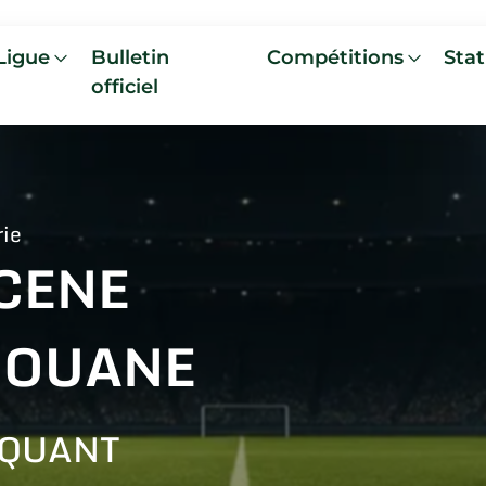
Ligue
Bulletin
Compétitions
Stat
officiel
rie
CENE
IOUANE
AQUANT