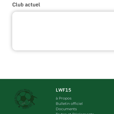
Club actuel
LWF15
à Propos
Bulletin officiel
Documents