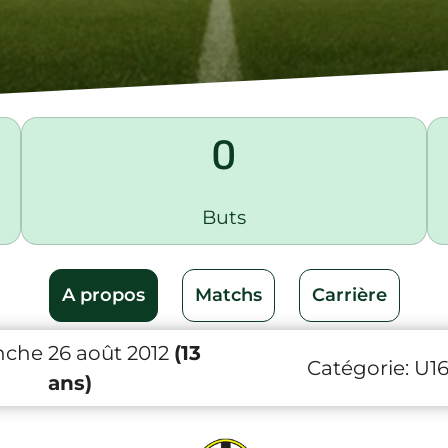
0
Buts
A propos
Matchs
Carrière
che 26 août 2012
(13
Catégorie:
U1
ans)