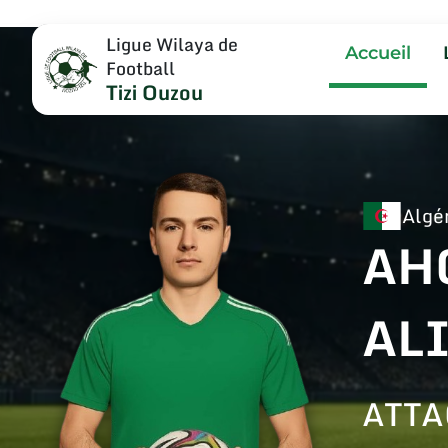
Ligue Wilaya de
Accueil
Football
Tizi Ouzou
Algé
AH
AL
ATT