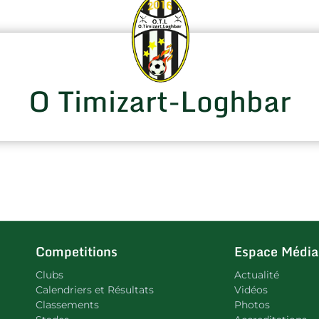
O Timizart-Loghbar
Competitions
Espace Média
Clubs
Actualité
Calendriers et Résultats
Vidéos
Classements
Photos