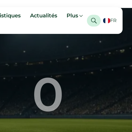
istiques
Actualités
Plus
FR
0