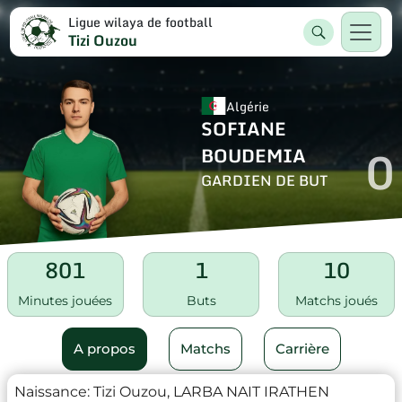
Ligue wilaya de football
Tizi Ouzou
Algérie
SOFIANE
0
BOUDEMIA
GARDIEN DE BUT
801
1
10
Minutes jouées
Buts
Matchs joués
A propos
Matchs
Carrière
Naissance:
Tizi Ouzou, LARBA NAIT IRATHEN