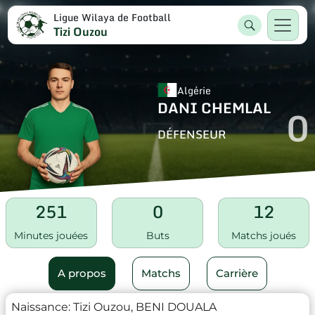
Ligue Wilaya de Football
Tizi Ouzou
Algérie
DANI CHEMLAL
0
DÉFENSEUR
251
0
12
Minutes jouées
Buts
Matchs joués
A propos
Matchs
Carrière
Naissance:
Tizi Ouzou, BENI DOUALA