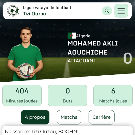
Ligue wilaya de football
Tizi Ouzou
Algérie
MOHAMED AKLI
0
AOUCHICHE
ATTAQUANT
404
0
6
Minutes jouées
Buts
Matchs joués
A propos
Matchs
Carrière
Naissance:
Tizi Ouzou, BOGHNI