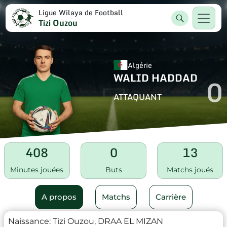
Ligue Wilaya de Football
Tizi Ouzou
Algérie
WALID HADDAD
0
ATTAQUANT
408
0
13
Minutes jouées
Buts
Matchs joués
A propos
Matchs
Carrière
Naissance:
Tizi Ouzou, DRAA EL MIZAN