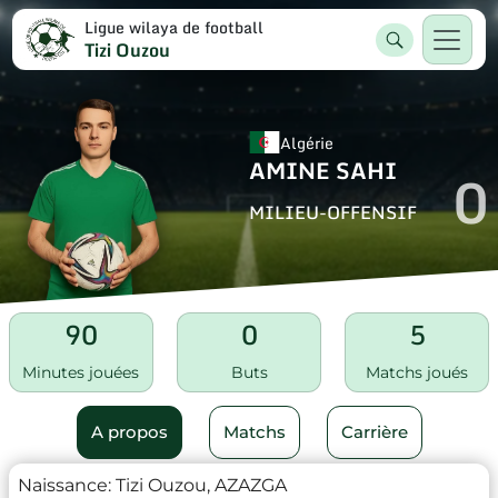
Ligue wilaya de football
Tizi Ouzou
Algérie
AMINE SAHI
0
MILIEU-OFFENSIF
90
0
5
Minutes jouées
Buts
Matchs joués
A propos
Matchs
Carrière
Naissance:
Tizi Ouzou, AZAZGA