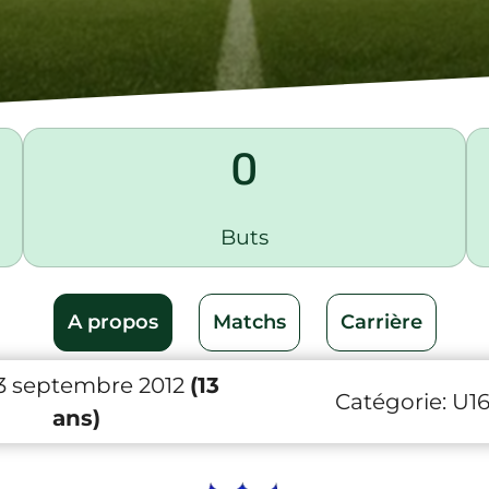
0
Buts
A propos
Matchs
Carrière
 3 septembre 2012
(13
Catégorie:
U1
ans)