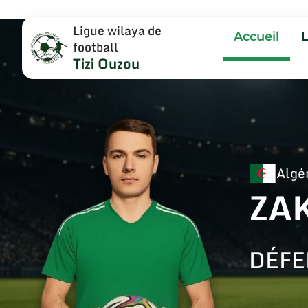
Ligue wilaya de
Accueil
football
Tizi Ouzou
Algé
ZA
DÉFE