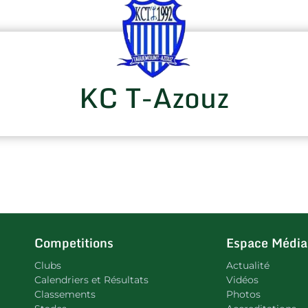
KC T-Azouz
Competitions
Espace Média
Clubs
Actualité
Calendriers et Résultats
Vidéos
Classements
Photos