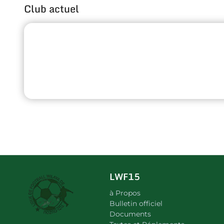
Club actuel
LWF15
à Propos
Bulletin officiel
Documents