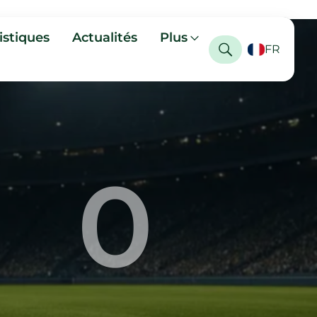
istiques
Actualités
Plus
FR
0