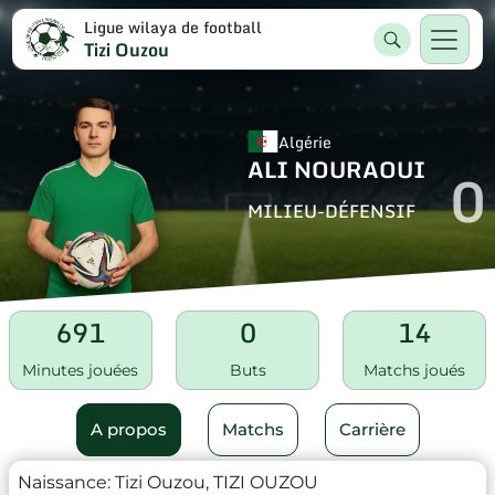
Ligue wilaya de football
Tizi Ouzou
Algérie
ALI NOURAOUI
0
MILIEU-DÉFENSIF
691
0
14
Minutes jouées
Buts
Matchs joués
A propos
Matchs
Carrière
Naissance:
Tizi Ouzou, TIZI OUZOU