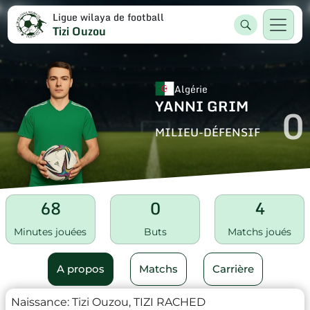
Ligue wilaya de football
Tizi Ouzou
Algérie
YANNI GRIM
0
MILIEU-DÉFENSIF
68
0
4
Minutes jouées
Buts
Matchs joués
A propos
Matchs
Carrière
Naissance:
Tizi Ouzou, TIZI RACHED