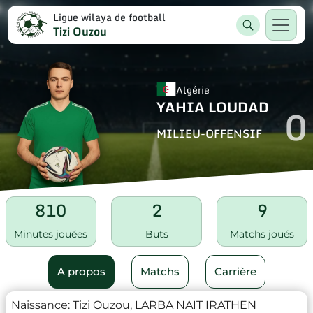
Ligue wilaya de football
Tizi Ouzou
Algérie
YAHIA LOUDAD
0
MILIEU-OFFENSIF
810
2
9
Minutes jouées
Buts
Matchs joués
A propos
Matchs
Carrière
Naissance:
Tizi Ouzou, LARBA NAIT IRATHEN