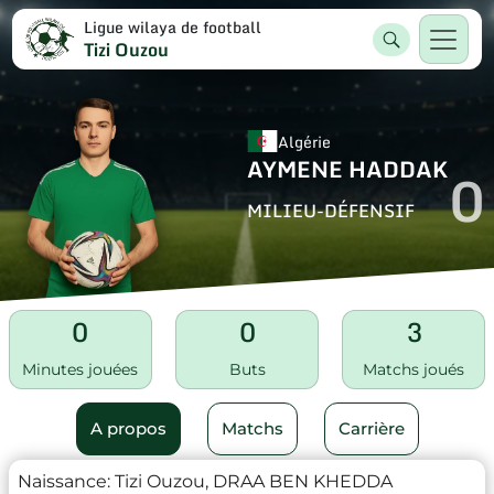
Ligue wilaya de football
Tizi Ouzou
Algérie
AYMENE HADDAK
0
MILIEU-DÉFENSIF
0
0
3
Minutes jouées
Buts
Matchs joués
A propos
Matchs
Carrière
Naissance:
Tizi Ouzou, DRAA BEN KHEDDA