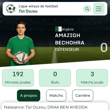
Ligue wilaya de football
Tizi Ouzou
Algérie
AMAZIGH
0
BECHOHRA
DÉFENSEUR
192
0
3
Minutes jouées
Buts
Matchs joués
A propos
Matchs
Carrière
Naissance:
Tizi Ouzou, DRAA BEN KHEDDA