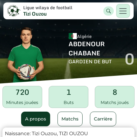
Ligue wilaya de football
Tizi Ouzou
Algérie
ABDENOUR
0
CHABANE
GARDIEN DE BUT
720
1
8
Minutes jouées
Buts
Matchs joués
A propos
Matchs
Carrière
Naissance:
Tizi Ouzou, TIZI OUZOU