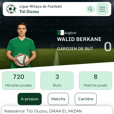
Ligue Wilaya de Football
Tizi Ouzou
Algérie
WALID BERKANE
0
GARDIEN DE BUT
720
3
8
Minutes jouées
Buts
Matchs joués
A propos
Matchs
Carrière
Naissance:
Tizi Ouzou, DRAA EL MIZAN