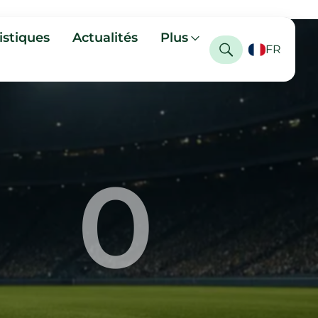
istiques
Actualités
Plus
FR
0