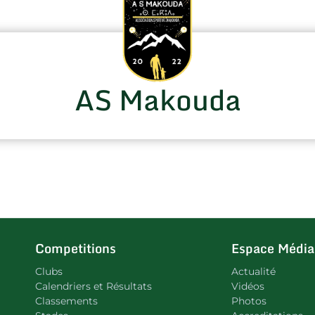
AS Makouda
Competitions
Espace Média
Clubs
Actualité
Calendriers et Résultats
Vidéos
Classements
Photos