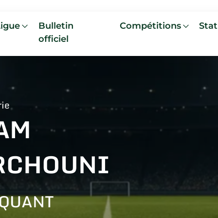
Ligue
Bulletin
Compétitions
Stat
officiel
rie
AM
RCHOUNI
AQUANT