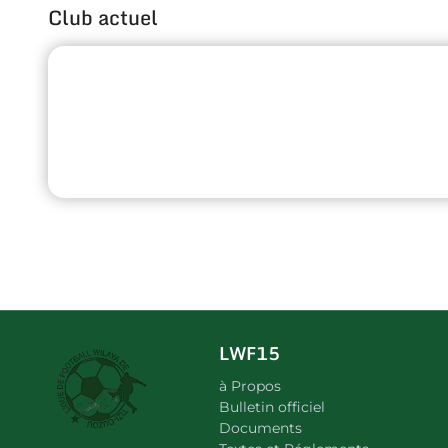
Club actuel
LWF15
à Propos
Bulletin officiel
Documents