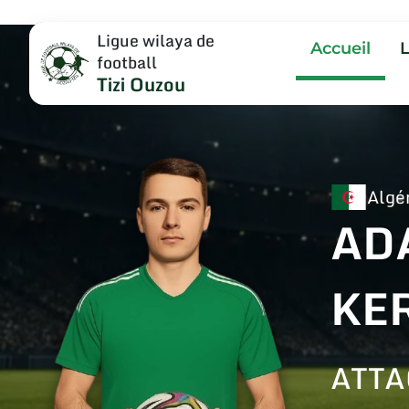
Ligue wilaya de
Accueil
football
Tizi Ouzou
Algé
AD
KE
ATT