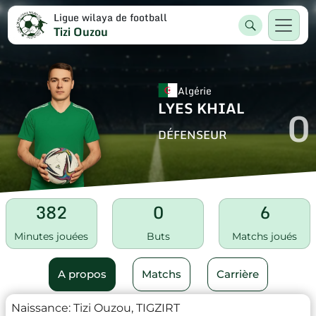
Ligue wilaya de football
Tizi Ouzou
Algérie
LYES KHIAL
0
DÉFENSEUR
382
0
6
Minutes jouées
Buts
Matchs joués
A propos
Matchs
Carrière
Naissance:
Tizi Ouzou, TIGZIRT