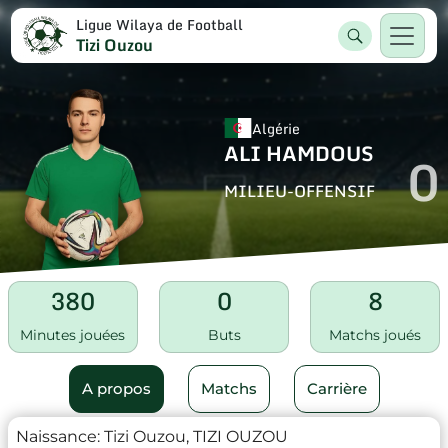
Ligue Wilaya de Football
Tizi Ouzou
Algérie
ALI HAMDOUS
0
MILIEU-OFFENSIF
380
0
8
Minutes jouées
Buts
Matchs joués
A propos
Matchs
Carrière
Naissance:
Tizi Ouzou, TIZI OUZOU