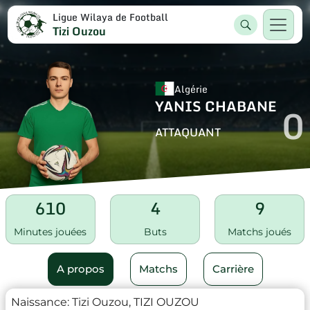
Ligue Wilaya de Football
Tizi Ouzou
Algérie
YANIS CHABANE
0
ATTAQUANT
610
4
9
Minutes jouées
Buts
Matchs joués
A propos
Matchs
Carrière
Naissance:
Tizi Ouzou, TIZI OUZOU