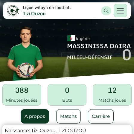
Ligue wilaya de football
Tizi Ouzou
Algérie
MASSINISSA DAIRA
0
MILIEU-DÉFENSIF
388
0
12
Minutes jouées
Buts
Matchs joués
A propos
Matchs
Carrière
Naissance:
Tizi Ouzou, TIZI OUZOU