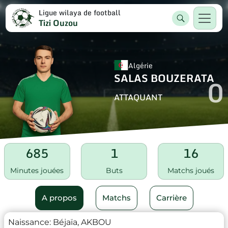
Ligue wilaya de football
Tizi Ouzou
Algérie
SALAS BOUZERATA
0
ATTAQUANT
685
1
16
Minutes jouées
Buts
Matchs joués
A propos
Matchs
Carrière
Naissance:
Béjaïa, AKBOU