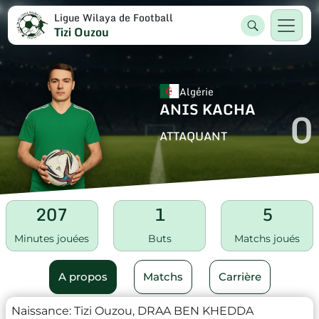
Ligue Wilaya de Football
Tizi Ouzou
Algérie
ANIS KACHA
0
ATTAQUANT
207
1
5
Minutes jouées
Buts
Matchs joués
A propos
Matchs
Carrière
Naissance:
Tizi Ouzou, DRAA BEN KHEDDA