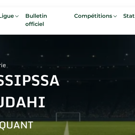
Ligue
Bulletin
Compétitions
Stat
officiel
rie
SSIPSSA
UDAHI
AQUANT