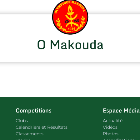
O Makouda
Competitions
Espace Média
Clubs
Actualité
Calendriers et Résultats
Vidéos
Classements
Photos