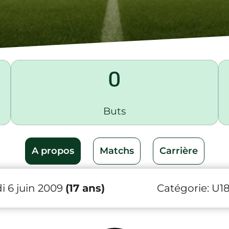
0
Buts
A propos
Matchs
Carrière
 6 juin 2009
(17 ans)
Catégorie:
U1