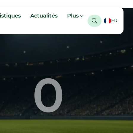
istiques
Actualités
Plus
FR
0