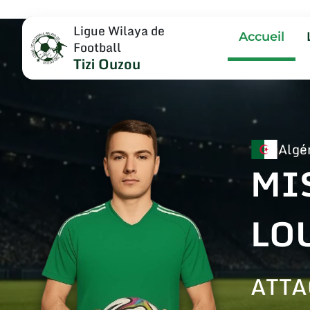
Ligue Wilaya de
Accueil
Football
Tizi Ouzou
Algé
MI
LO
ATT