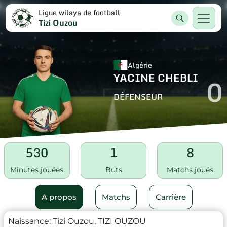
Ligue wilaya de football
Tizi Ouzou
Algérie
YACINE CHEBLI
0
DÉFENSEUR
530
1
8
Minutes jouées
Buts
Matchs joués
A propos
Matchs
Carrière
Naissance:
Tizi Ouzou, TIZI OUZOU