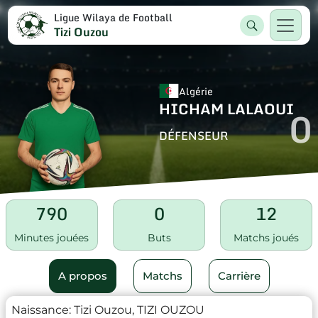
Ligue Wilaya de Football
Tizi Ouzou
Algérie
HICHAM LALAOUI
0
DÉFENSEUR
790
0
12
Minutes jouées
Buts
Matchs joués
A propos
Matchs
Carrière
Naissance:
Tizi Ouzou, TIZI OUZOU