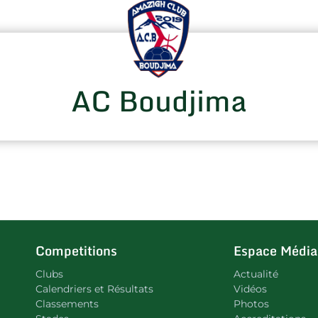
AC Boudjima
Competitions
Espace Média
Clubs
Actualité
Calendriers et Résultats
Vidéos
Classements
Photos