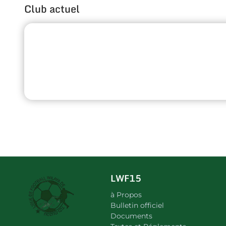
Club actuel
LWF15
à Propos
Bulletin officiel
Documents