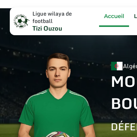
Ligue wilaya de
Accueil
football
Tizi Ouzou
Algé
MO
BO
DÉFE