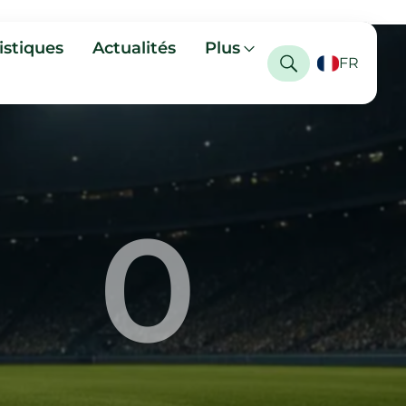
istiques
Actualités
Plus
FR
0