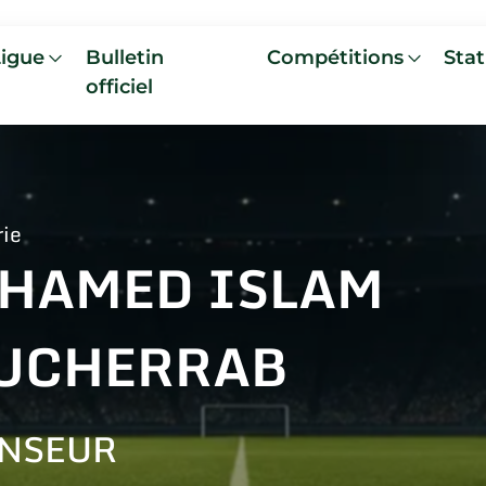
Ligue
Bulletin
Compétitions
Stat
officiel
rie
HAMED ISLAM
UCHERRAB
NSEUR